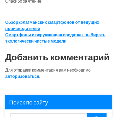
Спасибо за чтение!
Навигация
Обзор флагманских смартфонов от ведущих
производителей
по
Смартфоны и окружающая среда: как выбирать
записям
экологически чистые модели
Добавить комментарий
Для отправки комментария вам необходимо
авторизоваться
.
Поиск по сайту