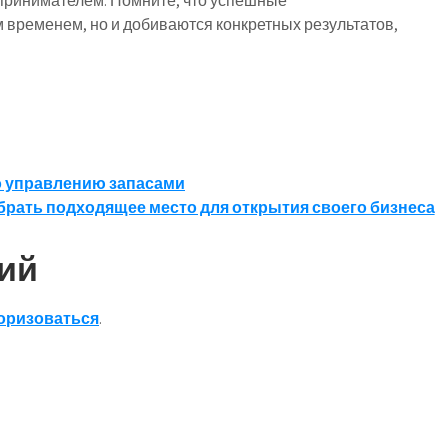
дпринимателем. Помните, что успешные
 временем, но и добиваются конкретных результатов,
о управлению запасами
брать подходящее место для открытия своего бизнеса
ий
оризоваться
.