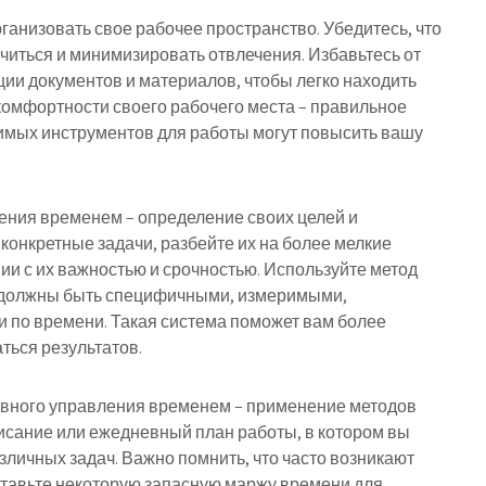
организовать свое рабочее пространство. Убедитесь, что
читься и минимизировать отвлечения. Избавьтесь от
ции документов и материалов, чтобы легко находить
омфортности своего рабочего места – правильное
имых инструментов для работы могут повысить вашу
ения временем – определение своих целей и
 конкретные задачи, разбейте их на более мелкие
вии с их важностью и срочностью. Используйте метод
и должны быть специфичными, измеримыми,
 по времени. Такая система поможет вам более
ться результатов.
вного управления временем – применение методов
исание или ежедневный план работы, в котором вы
личных задач. Важно помнить, что часто возникают
ставьте некоторую запасную маржу времени для