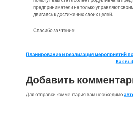
помогут вам стать более продуктивным пре
предприниматели не только управляют своим
двигаясь к достижению своих целей.
Спасибо за чтение!
Навигация
Планирование и реализация мероприятий п
Как вы
по
записям
Добавить комментар
Для отправки комментария вам необходимо
авт