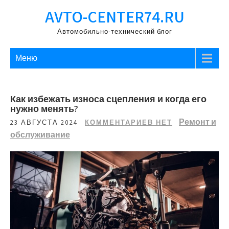
Перейти
AVTO-CENTER74.RU
к
содержимому
Автомобильно-технический блог
Меню
Как избежать износа сцепления и когда его
нужно менять?
Ремонт и
23 АВГУСТА 2024
КОММЕНТАРИЕВ НЕТ
обслуживание