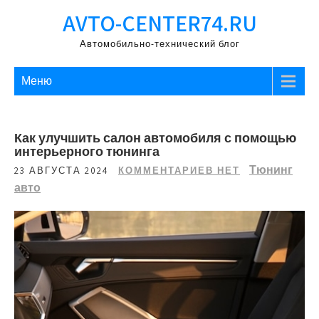
Перейти
AVTO-CENTER74.RU
к
содержимому
Автомобильно-технический блог
Меню
Как улучшить салон автомобиля с помощью
интерьерного тюнинга
Тюнинг
23 АВГУСТА 2024
КОММЕНТАРИЕВ НЕТ
авто