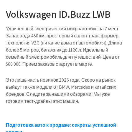
Volkswagen ID.Buzz LWB
Удлиненный электрический микроавтобус на 7 мест.
Запас хода 450 км, просторный салон-трансформер,
технология V2G (питание дома от автомобиля). Длина
более 5 метров, багажник до 1120 л. Идеальный
семейный электромобиль для путешествий. Цена от
$60 000. Прием заказов стартует в марте.
Это лишь часть новинок 2026 года. Скоро на рынок
выйдут также модели от BMW, Mercedes и китайских
брендов. Следите за нашими обзорами! Мы уже
готовим тест-драйвы этих машин.
Навигация
Подготовка авто к продаже: секреты успешной