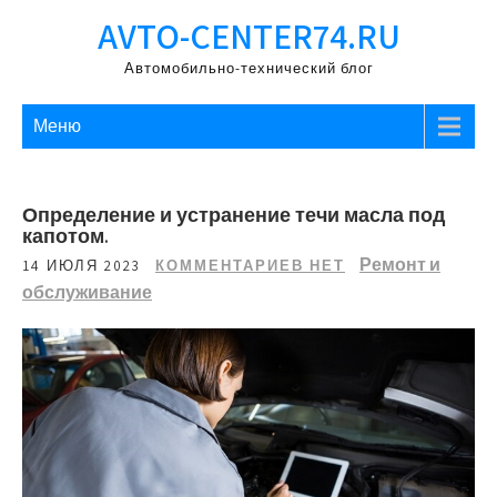
Перейти
AVTO-CENTER74.RU
к
содержимому
Автомобильно-технический блог
Меню
Определение и устранение течи масла под
капотом.
Ремонт и
14 ИЮЛЯ 2023
КОММЕНТАРИЕВ НЕТ
обслуживание