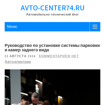
Перейти
AVTO-CENTER74.RU
к
содержимому
Автомобильно-технический блог
Меню
Руководство по установке системы парковки
и камер заднего вида
23 АВГУСТА 2024
КОММЕНТАРИЕВ НЕТ
Автоэлектрик