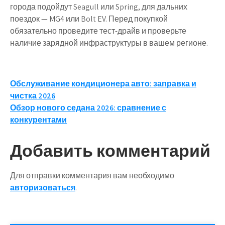
города подойдут Seagull или Spring, для дальних
поездок — MG4 или Bolt EV. Перед покупкой
обязательно проведите тест-драйв и проверьте
наличие зарядной инфраструктуры в вашем регионе.
Навигация
Обслуживание кондиционера авто: заправка и
чистка 2026
по
Обзор нового седана 2026: сравнение с
записям
конкурентами
Добавить комментарий
Для отправки комментария вам необходимо
авторизоваться
.