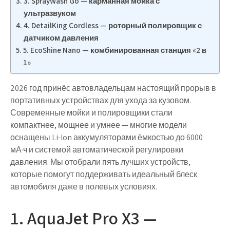
3. SprayWash Go — карманная мойка с
ультразвуком
4. DetailKing Cordless — роторный полировщик с
датчиком давления
5. EcoShine Nano — комбинированная станция «2 в
1»
2026 год принёс автовладельцам настоящий прорыв в
портативных устройствах для ухода за кузовом.
Современные мойки и полировщики стали
компактнее, мощнее и умнее — многие модели
оснащены Li-Ion аккумуляторами ёмкостью до 6000
мА·ч и системой автоматической регулировки
давления. Мы отобрали
пять лучших устройств
,
которые помогут поддерживать идеальный блеск
автомобиля даже в полевых условиях.
1. AquaJet Pro X3 —