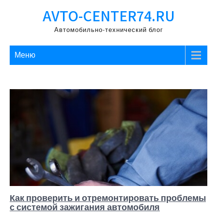
Перейти
AVTO-CENTER74.RU
к
содержимому
Автомобильно-технический блог
Меню
Как проверить и отремонтировать проблемы
с системой зажигания автомобиля